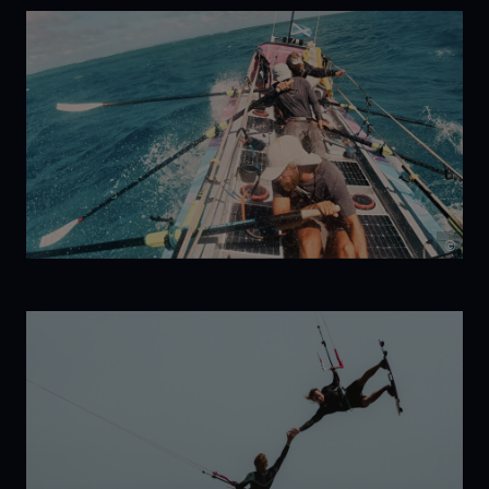
The Last
Dive
©
A Different
Beast