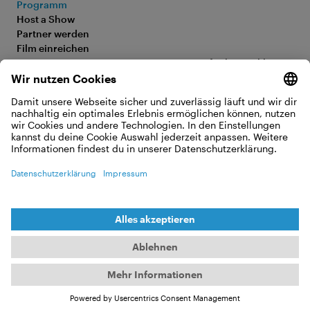
Programm
Home is the
Host a Show
Partner werden
Ocean
Film einreichen
FAQ
Barrierefreiheitserklärung
Media Hub
Impressum
Jobs
Datenschutz
Kontakt
Cookie Einstellungen
WIDERRUF ERKLÄREN
© 2026 Moving Adventures Medien GmbH