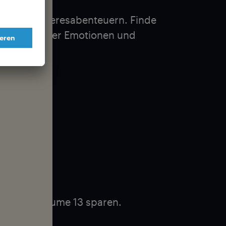
rten und Meeresabenteuern. Finde
en Abend voller Emotionen und
n
Februar!
kets der Volume 13 sparen.