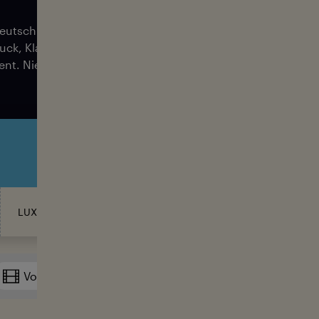
Deine Stadt ist nicht dabei?
n Deutschland: Bremen, Bremerhaven, Düsseldorf, Flensburg
uck, Klagenfurt, Salzburg. Schweiz: Bern, Genève, Lausann
ent. Niederlande: Den Haag, Rotterdam. Slowenien: Ljublja
Finde eine Show in deiner Nähe
LUXEMBURG
NIEDERLANDE
ÖSTERREICH
Vol. 12
Vol. 13