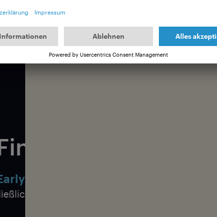
 Programm mit einer Vielzahl von Wassersporta
 und sichere dir Tickets oder Gutscheine für ein
Meeresabenteuer.
Finde deinen Termi
arly Bird Tickets für die neue Tour ab 
ließlich 20. September: Jetzt bis zu 30 % auf Tic