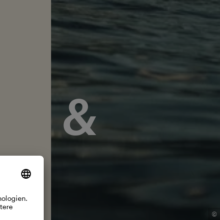
NE &
©