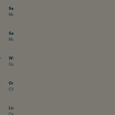
Salzburg
Mozartkino
Salzburg
Mozartkino
r
Wien
Gartenbaukino
r
Graz
CINEPLEXX Annenhof Kino
Linz
Central