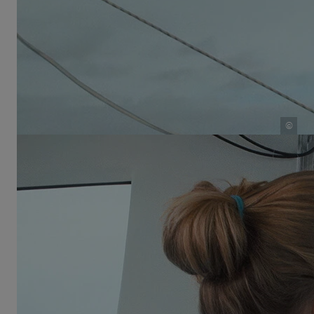
Auch wenn es nur Verstecken war, wo jeder wusste,
wo der andere ist, hatten wir richtig Spaß. Unsere
Eltern haben auch immer versucht, es spannend zu
halten. Wir sind zum Beispiel jeden Morgen
hundertmal ums Schiff gelaufen, damit wir
zumindest einen Kilometer am Tag gerannt sind.“
©
Schule auf See: Sabine Schwörer unterrichtet ihre Kinder an
Bord des TOPtoTOP Expeditionssegelbootes
Auch Hobbies sind nicht zu kurz gekommen. Ihr
Bruder Andri hat Geige gespielt und Salina: „Ich
wollte eigentlich immer Kontrabass lernen, aber das
Instrument war wirklich zu groß für das Schiff. Also
hat mich meine Mutter davon überzeugt es mal mit
Cello zu probieren.“ Sabine, die Mutter von Salina,
ist in einer sehr musikalischen Familie
aufgewachsen und konnte ihren Kindern deshalb