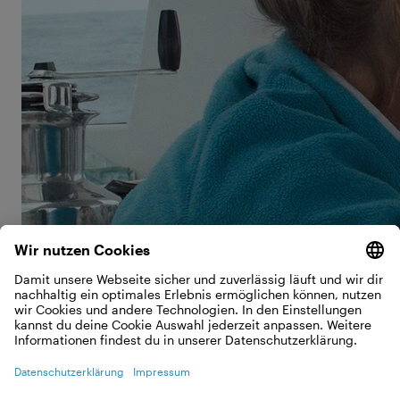
einige musikalische Grundlagen mitgeben – denn
Internet gibt es auf dem Boot nicht.
„Ich habe sehr viel Tagebuch geschrieben und Musik
gehört. Ich wollte ja Popstar werden!“ Und wenn sie
mal komplett Ruhe haben wollte – „Mein
Lieblingsplatz war nicht auf dem Schiff, sondern
unter dem Schiff.“ Salina zückt dazu Stift und Papier
und zeichnet. „Das ist ein Kiel, der unter dem Schiff
ist, damit es nicht kippt. Und ich tauchte da hinunter
und saß dann auf dem Kiel, solange ich halt die Luft
anhalten konnte. Es ist so ruhig dort unten und so
schön, denn manchmal hat man dort auch die
Delfine gehört.“
©
Familie Schwörer steuert ihr TOPtoTOP
Expeditionssegelboot durch tropische Gewässer bei
Bundaberg, Australien (Mai 2009) – ein früher Meilenstein
ihrer außergewöhnlichen Weltreise für das Klima.