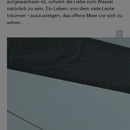
aufgewachsen ist, scheint die Liebe zum Wasser
natürlich zu sein. Ein Leben, von dem viele Leute
träumen – auszusteigen, das offene Meer vor sich zu
sehen.
©
Salina Schwörer hält Wache auf dem Deck – aufgewachsen
auf See als Teil der Schweizer TOPtoTOP-Familie und ihrer
weltweiten Segelexpedition für das Klima.
Für Salina war das viele Jahre lang Alltag. Doch
dauerhaft auf einem Schiff leben ist kein
Ferienausflug. Auch hier gibt es Verpflichtungen, wie
Homeschooling oder Nachtwache halten, denen
Salina und ihre fünf jüngeren Geschwister
nachkommen mussten. Aber was macht man als 12-
Jährige den ganzen Tag auf einem Segelschiff mit
null Privatsphäre? „Boah, also mit fünf Geschwistern
ist immer was los. Wir haben Hausaufgaben
gemacht, gelesen und auch super viel gespielt.