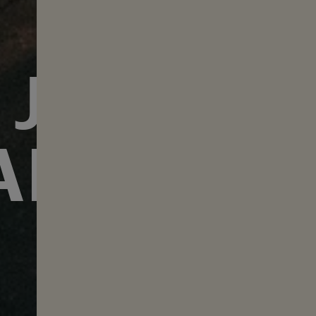
 JAHRE
I
N FILM
MITFEIERN!