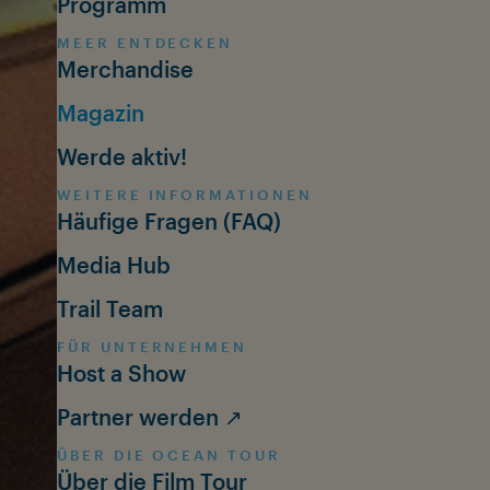
Programm
MEER ENTDECKEN
Merchandise
Magazin
Werde aktiv!
WEITERE INFORMATIONEN
Häufige Fragen (FAQ)
Media Hub
Trail Team
FÜR UNTERNEHMEN
Host a Show
Partner werden ↗
ÜBER DIE OCEAN TOUR
Über die Film Tour